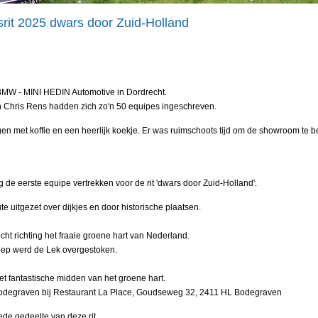
rit 2025 dwars door Zuid-Holland
j BMW - MINI HEDIN Automotive in Dordrecht.
en Chris Rens hadden zich zo'n 50 equipes ingeschreven.
gen met koffie en een heerlijk koekje. Er was ruimschoots tijd om de showroom te 
 de eerste equipe vertrekken voor de rit 'dwars door Zuid-Holland'.
 uitgezet over dijkjes en door historische plaatsen.
cht richting het fraaie groene hart van Nederland.
oep werd de Lek overgestoken.
t fantastische midden van het groene hart.
 Bodegraven bij Restaurant La Place, Goudseweg 32, 2411 HL Bodegraven
de gedeelte van deze rit.