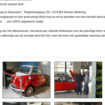
 mooie weidse land.
Kaag en Braassem” , Regenboogweg 102, 2376 BH Nieuwe Wetering.
nagepraat en een grote groep bleef nog na om te genieten van een heerlijk spec
l . . . een 100% vegetarisch hapje.
g van het rittenseizoen, met dank aan Jolanda Holtvluwer voor de prachtige foto's
h uitbundig van de zonnige kant liet zien, was het weer een geweldige opening van