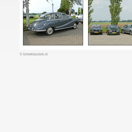
© bmwklassiek.nl