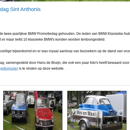
dag Sint Anthonis
er de twee-jaarlijkse BMW Promotiedag gehouden. De leden van BMW Klassieke Au
 er maar liefst 10 klassieke BMW's konden worden tentoongesteld.
zellige bijeenkomst en er was royaal aanloop van bezoekers op de stand van onze
ag, samengesteld door Hans de Bruijn, die ook een paar foto's heeft bewaard voor in
gsformulier
is te vinden op deze website.