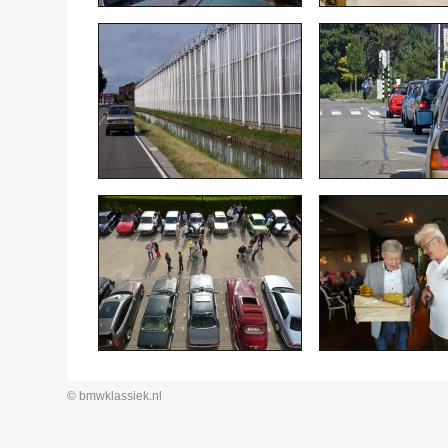
© bmwklassiek.nl