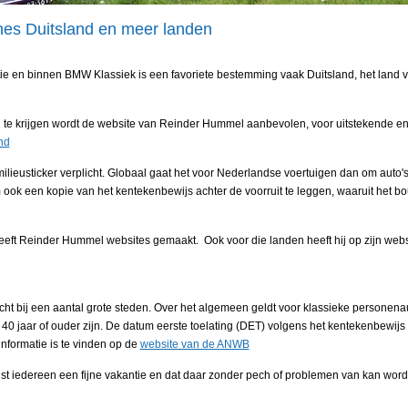
nes Duitsland en meer landen
ie en binnen BMW Klassiek is een favoriete bestemming vaak Duitsland, het land 
te krijgen wordt de website van Reinder Hummel aanbevolen, voor uitstekende en u
nd
ilieusticker verplicht. Globaal gaat het voor Nederlandse voertuigen dan om auto's
ook een kopie van het kentekenbewijs achter de voorruit te leggen, waaruit het bouw
ft Reinder Hummel websites gemaakt. Ook voor die landen heeft hij op zijn websi
ht bij een aantal grote steden. Over het algemeen geldt voor klassieke personenau
40 jaar of ouder zijn. De datum eerste toelating (DET) volgens het kentekenbewijs 
formatie is te vinden op de
website van de ANWB
 iedereen een fijne vakantie en dat daar zonder pech of problemen van kan wor